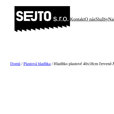
Přeskočit
na
Kontakt
O nás
Služby
Na
obsah
Domů
/
Plastová hladítka
/ Hladítko plastové 40x18cm červen