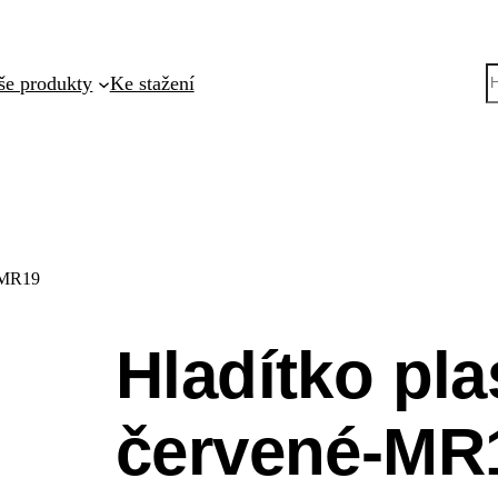
še produkty
Ke stažení
l
e
d
a
t
é-MR19
Hladítko pl
červené-MR