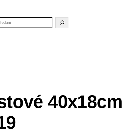
H
astové 40x18cm
19