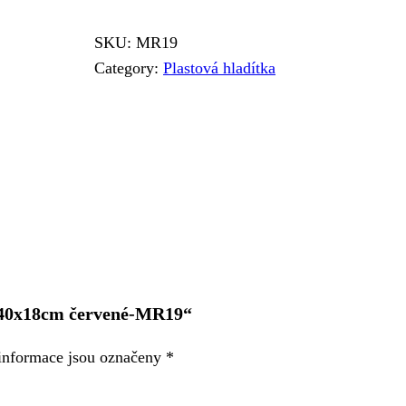
SKU:
MR19
Category:
Plastová hladítka
é 40x18cm červené-MR19“
informace jsou označeny
*